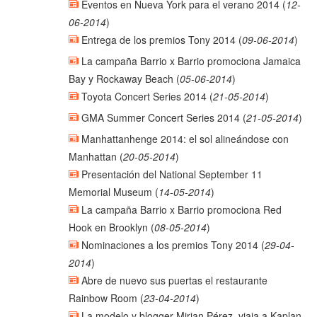
Eventos en Nueva York para el verano 2014
(
12-
06-2014
)
Entrega de los premios Tony 2014
(
09-06-2014
)
La campaña Barrio x Barrio promociona Jamaica
Bay y Rockaway Beach
(
05-06-2014
)
Toyota Concert Series 2014
(
21-05-2014
)
GMA Summer Concert Series 2014
(
21-05-2014
)
Manhattanhenge 2014: el sol alineándose con
Manhattan
(
20-05-2014
)
Presentación del National September 11
Memorial Museum
(
14-05-2014
)
La campaña Barrio x Barrio promociona Red
Hook en Brooklyn
(
08-05-2014
)
Nominaciones a los premios Tony 2014
(
29-04-
2014
)
Abre de nuevo sus puertas el restaurante
Rainbow Room
(
23-04-2014
)
La modelo y blogger Mirian Pérez, viaja a Kaplan