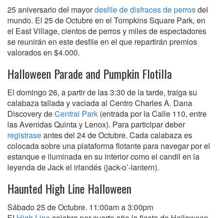
25 aniversario del mayor
desfile de disfraces de perros
del
mundo. El 25 de Octubre en el Tompkins Square Park, en
el East Village, cientos de perros y miles de espectadores
se reunirán en este desfile en el que repartirán premios
valorados en $4.000.
Halloween Parade and Pumpkin Flotilla
El domingo 26, a partir de las 3:30 de la tarde, traiga su
calabaza tallada y vaciada al Centro Charles A. Dana
Discovery de
Central Park
(entrada por la Calle 110, entre
las Avenidas Quinta y Lenox). Para participar deber
registrase
antes del 24 de Octubre. Cada calabaza es
colocada sobre una plataforma flotante para navegar por el
estanque e iluminada en su interior como el candil en la
leyenda de Jack el irlandés (jack-o’-lantern).
Haunted High Line Halloween
Sábado 25 de Octubre. 11:00am a 3:00pm
El
High Line
celebra por cuarto año la fiesta de Halloween