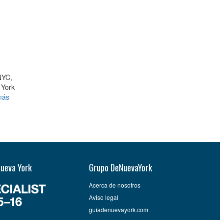
NYC,
 York
más
Nueva York
Grupo DeNuevaYork
Acerca de nosotros
Aviso legal
guiadenuevayork.com