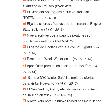
Nueva York tendrá el centro I+D tecnológico más
avanzado del mundo
(
25-01-2013
)
El Circo del Sol regresa a Nueva York con
'TOTEM'
(
22-01-2013
)
Elija los colores oficiales que iluminarán el Empire
State Building
(
14-01-2013
)
Nueva York recupera para los peatones su
puente más antiguo
(
12-01-2013
)
El barrio de Chelsea contará con WiFi gratis
(
08-
01-2013
)
Restaurant Week Winter 2013
(
07-01-2013
)
Apps útiles para su estancia en Nueva York
(
04-
01-2013
)
'Sample NYC Winter Sale' las mejores ofertas
para visitar Nueva York
(
04-01-2013
)
El New York by Gehry elegido mejor rascacielos
del mundo en 2012
(
03-01-2013
)
Nueva York bate un nuevo récord con 52 millones