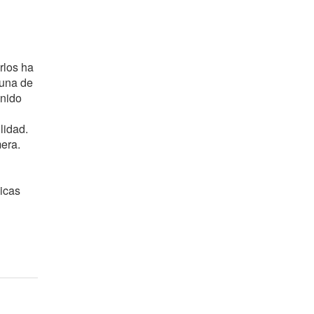
rlos ha
 una de
enido
lidad.
mera.
icas