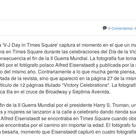
0 Comentarios
ada 'V-J Day in Times Square' captura el momento en el que un m
a en Times Square durante las celebraciones del Día de la Vic
nsecuencia el fin de la II Guerra Mundial. La fotografía fue tom
5 por el fotógrafo polaco Alfred Eisenstaedt y publicada por la 
to del mismo año. Contrariamente a lo que mucha gente piensa,
rtada de la revista, sino que apareció en la página 27 de la mis
ículo de 12 páginas titulado "Victory Celebrations". La fotograf
ca Illa en el cruce de Broadway y Séptima Avenida.
fin de la II Guerra Mundial por el presidente Harry S. Truman, u
 y mujeres se lanzaron a la calle a celebrarlo dando rienda sue
fo Alfred Eisenstaedt se encontraba en Times Square cuando ob
 encontraba por el camino sin importar la edad. El fotógrafo f
a besarla, momento que Eisenstaedt capturó en cuatro fotografía