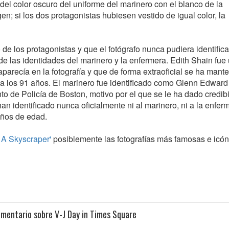
del color oscuro del uniforme del marinero con el blanco de la
en; si los dos protagonistas hubiesen vestido de igual color, la
 de los protagonistas y que el fotógrafo nunca pudiera identifica
e las identidades del marinero y la enfermera. Edith Shain fue
parecía en la fotografía y que de forma extraoficial se ha mant
 a los 91 años. El marinero fue identificado como Glenn Edward
o de Policía de Boston, motivo por el que se le ha dado credibi
 han identificado nunca oficialmente ni al marinero, ni a la enfer
años de edad.
 A Skyscraper'
posiblemente las fotografías más famosas e icón
omentario sobre V-J Day in Times Square