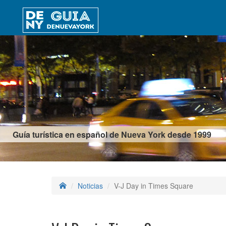
Guía turística en español de Nueva York desde 1999
Noticias
V-J Day in Times Square