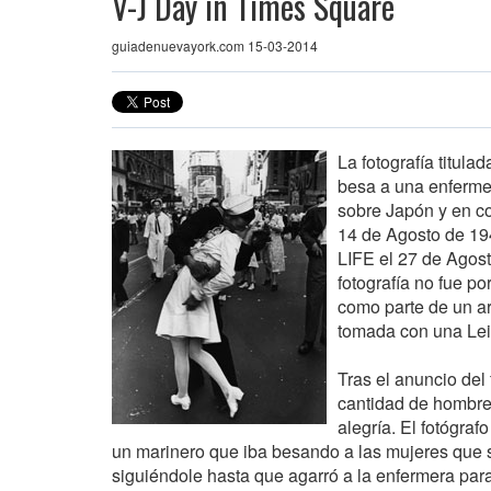
V-J Day in Times Square
guiadenuevayork.com 15-03-2014
La fotografía titul
besa a una enfermer
sobre Japón y en co
14 de Agosto de 194
LIFE el 27 de Agos
fotografía no fue po
como parte de un art
tomada con una Lei
Tras el anuncio del 
cantidad de hombres
alegría. El fotógra
un marinero que iba besando a las mujeres que se
siguiéndole hasta que agarró a la enfermera par