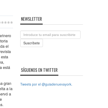
NEWSLETTER
Email
arinero
toria
Suscríbete
ada el
revista
 esta
ma,
ía está
SÍGUENOS EN TWITTER
na gran
Tweets por el @guiadenuevayork.
lta a la
servó a
ue
s.