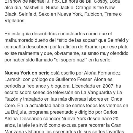
El show de Michael J. Fox, La hora de Bill Cosby, Loca
alcaldía, Nashville, Nurse Jackie, Orange is the New
Black, Seinfeld, Sexo en Nueva York, Rubicon, Treme o
Vigilados.
En esta guía descubrirás curiosidades como que el
malhumorado dueño del "sitio de las sopas" que Seinfeld y
compañía descubren por la afición de Kramer por ese plato
existe realmente y que, obviamente, se sintió muy ofendido
por haber sido llamado "el sopero nazi" en la serie.
Nueva York en serie
está escrito por Aloña Fernández
Larrechi con prólogo de Guillermo Fesser. Aloña es
periodista freelance y bloguera. Licenciada en 2007, ha
escrito sobre series de televisión en La Vanguardia y La
Razón y trabajado en las más diversas labores en Onda
Cero. En la actualidad habla de series todos los viernes en
La Brújula, programa presentado y dirigido por Carlos
Alsina. Deseando conocer Nueva York desde hace 20
años, la tele le sirvió como excusa para recorrer la Gran
Manzana visitando los escenarios de sus series favoritas.