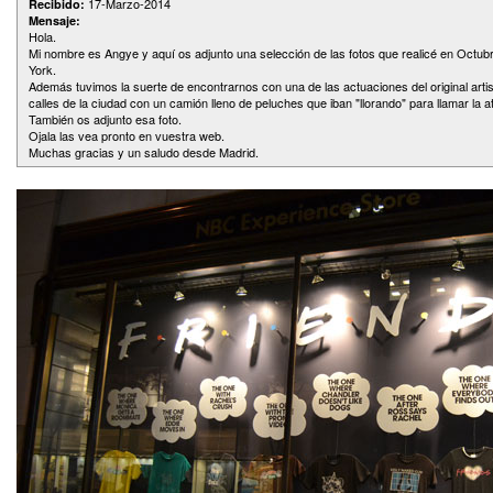
17-Marzo-2014
Recibido:
Mensaje:
Hola.
Mi nombre es Angye y aquí os adjunto una selección de las fotos que realicé en Octub
York.
Además tuvimos la suerte de encontrarnos con una de las actuaciones del original arti
calles de la ciudad con un camión lleno de peluches que iban "llorando" para llamar la 
También os adjunto esa foto.
Ojala las vea pronto en vuestra web.
Muchas gracias y un saludo desde Madrid.