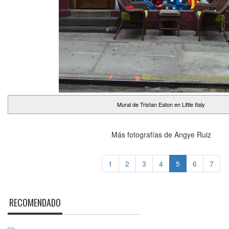
Mural de Tristan Eaton en Little Italy
Más fotografías de Angye Ruiz
1
2
3
4
5
6
7
RECOMENDADO