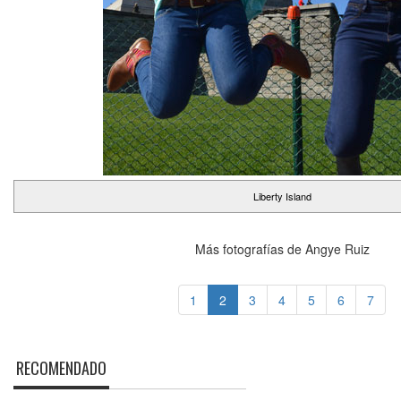
Liberty Island
Más fotografías de Angye Ruiz
1
2
3
4
5
6
7
RECOMENDADO