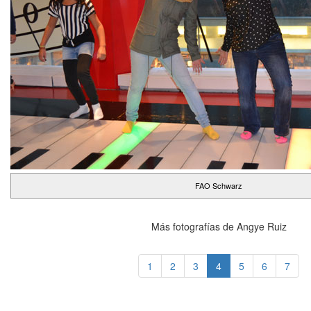
FAO Schwarz
Más fotografías de Angye Ruiz
1
2
3
4
5
6
7