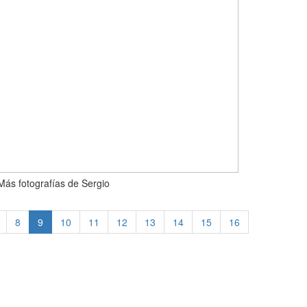
Más fotografías de Sergio
8
9
10
11
12
13
14
15
16