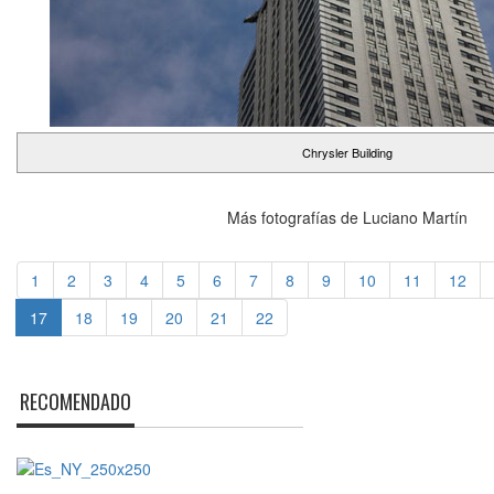
Chrysler Building
Más fotografías de Luciano Martín
1
2
3
4
5
6
7
8
9
10
11
12
17
18
19
20
21
22
RECOMENDADO