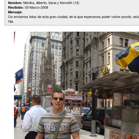
Mónika, Alberto, Sarai y Kenneth (12)
Nombre:
03-Marzo-2008
Recibido:
Mensaje:
Os enviamos fotos de esta gran ciudad, de la que esperamos poder volver pronto, es
hija.