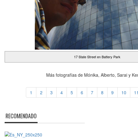
17 State Street en Battery Park
Más fotografías de Mónika, Alberto, Sarai y K
1
2
3
4
5
6
7
8
9
10
1
RECOMENDADO