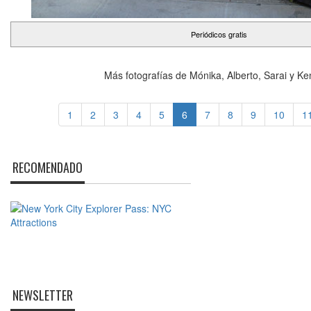
Periódicos gratis
Más fotografías de Mónika, Alberto, Sarai y K
1
2
3
4
5
6
7
8
9
10
1
RECOMENDADO
NEWSLETTER