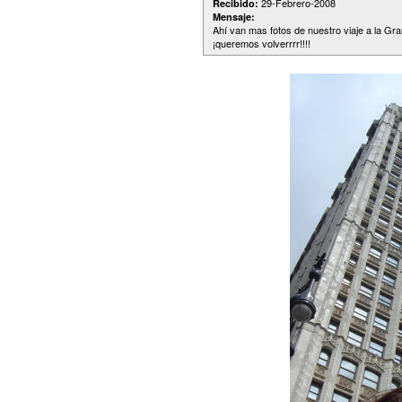
29-Febrero-2008
Recibido:
Mensaje:
Ahí van mas fotos de nuestro viaje a la G
¡queremos volverrrr!!!!