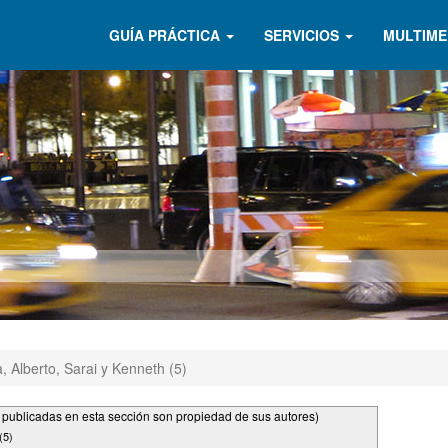
GUÍA PRÁCTICA
SERVICIOS
MULTIME
, Alberto, Sarai y Kenneth (5)
s publicadas en esta sección son propiedad de sus autores)
(5)