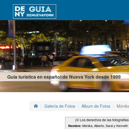
Guía turística en español de Nueva York desde 1999
Galería de Fotos
Álbum de Fotos
Mónika
(© Los derechos de las fotografía
Mónika, Alberto, Sarai y Kenneth 
Nombre: