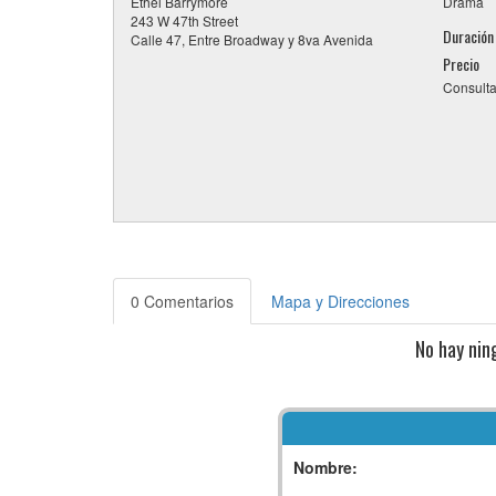
Ethel Barrymore
Drama
243 W 47th Street
Duración
Calle 47, Entre Broadway y 8va Avenida
Precio
Consulta
0 Comentarios
Mapa y Direcciones
No hay nin
Nombre: