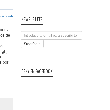
ar tickets
NEWSLETTER
onov.
Email
dos de
Suscríbete
ro
urgh)
r
s por
DENY EN FACEBOOK