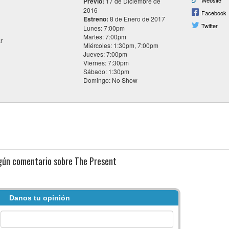
Website
Previo:
17 de Diciembre de
2016
Facebook
Estreno:
8 de Enero de 2017
Twitter
Lunes: 7:00pm
Martes: 7:00pm
r
Miércoles: 1:30pm, 7:00pm
Jueves: 7:00pm
Viernes: 7:30pm
Sábado: 1:30pm
Domingo: No Show
gún comentario sobre The Present
Danos tu opinión