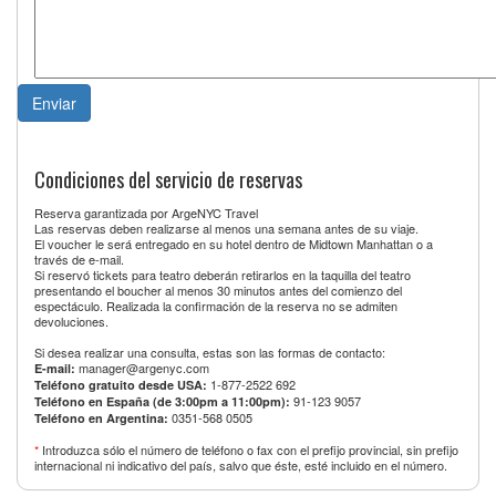
Condiciones del servicio de reservas
Reserva garantizada por ArgeNYC Travel
Las reservas deben realizarse al menos una semana antes de su viaje.
El voucher le será entregado en su hotel dentro de Midtown Manhattan o a
través de e-mail.
Si reservó tickets para teatro deberán retirarlos en la taquilla del teatro
presentando el boucher al menos 30 minutos antes del comienzo del
espectáculo. Realizada la confirmación de la reserva no se admiten
devoluciones.
Si desea realizar una consulta, estas son las formas de contacto:
manager@argenyc.com
E-mail:
1-877-2522 692
Teléfono gratuito desde USA:
91-123 9057
Teléfono en España (de 3:00pm a 11:00pm):
0351-568 0505
Teléfono en Argentina:
*
Introduzca sólo el número de teléfono o fax con el prefijo provincial, sin prefijo
internacional ni indicativo del país, salvo que éste, esté incluido en el número.