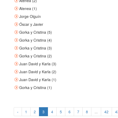
Atenea (2)
Atenea (1)
Jorge Olguín
Óscar y Javier
Gorka y Cristina (5)
Gorka y Cristina (4)
Gorka y Cristina (3)
Gorka y Cristina (2)
Juan David y Karla (3)
Juan David y Karla (2)
Juan David y Karla (1)
Gorka y Cristina (1)
‹
1
2
3
4
5
6
7
8
...
42
4