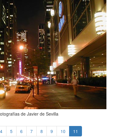
otografías de Javier de Sevilla
4
5
6
7
8
9
10
11