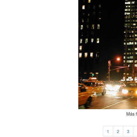
Más f
1
2
3