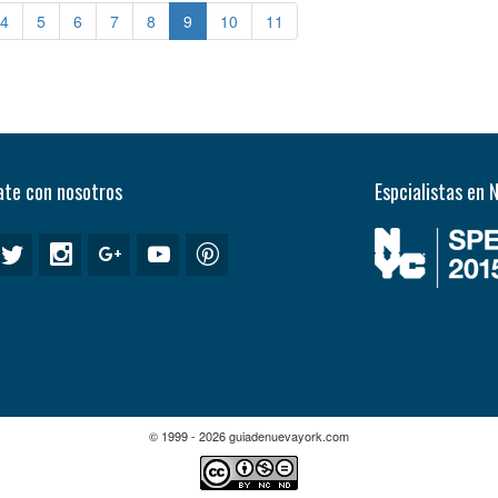
4
5
6
7
8
9
10
11
te con nosotros
Espcialistas en 
© 1999 - 2026 guiadenuevayork.com