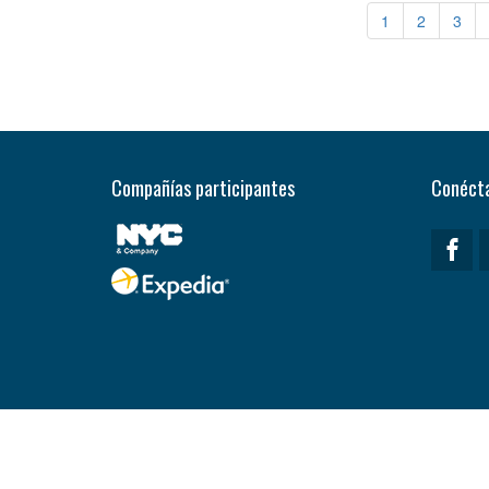
1
2
3
Compañías participantes
Conécta