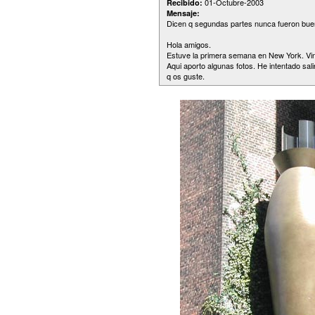
01-Octubre-2003
Recibido:
Mensaje:
Dicen q segundas partes nunca fueron buen
Hola amigos.
Estuve la primera semana en New York. Vin
Aqui aporto algunas fotos. He intentado sal
q os guste.