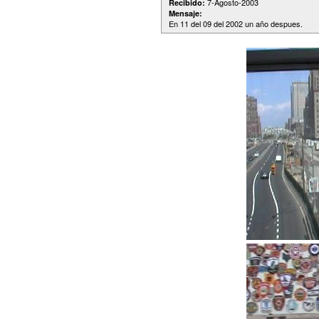
7-Agosto-2003
Recibido:
Mensaje:
En 11 del 09 del 2002 un año despues.