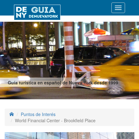
Desplegar
navegació
Guía turística en español de Nueva York desde 1999
Puntos de Interés
World Financial Center - Brookfield Place