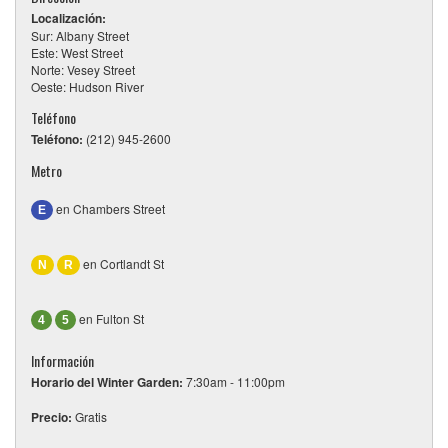
Localización:
Sur: Albany Street
Este: West Street
Norte: Vesey Street
Oeste: Hudson River
Teléfono
Teléfono:
(212) 945-2600
Metro
en Chambers Street
E
en Cortlandt St
N
R
en Fulton St
4
5
Información
Horario del Winter Garden:
7:30am - 11:00pm
Precio:
Gratis