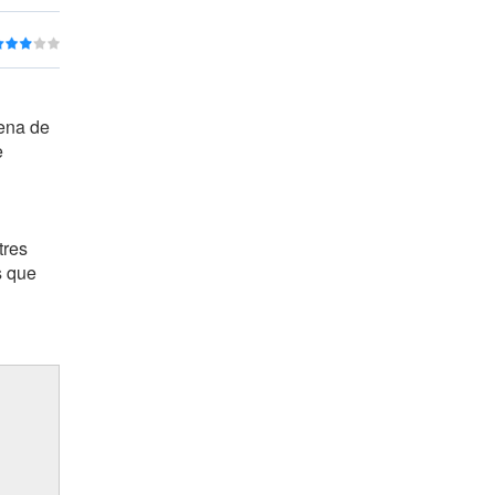
dena de
e
tres
s que