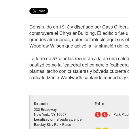
Construido en 1913 y diseñado por Cass Gilbert, 
construyera el Chrysler Building. El edificio fu
grandes almacenes, quien estableció aquí sus ofi
Woodrow Wilson que activó la iluminación del ed
La torre de 57 plantas recuerda a la de una cate
bautizó como la "catedral del comercio (cathedral
plantas, techo con cristaleras y bóveda cubiert
caricaturizan a Woolworth contando monedas y Gi
Dirección
Metro
233 Broadway
New York, NY 10007
en Park Plac
1
2
Localización:
Broadway, entre
Barclay St. y Park Place