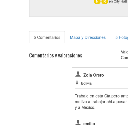
en City Hall
N
R
5 Comentarios
Mapa y Direcciones
5 Foto
Val
Comentarios y valoraciones
Com
Zoia Orero
Bolivia
Trabaje en esta Cia.pero ant
motivo a trabajar ahi.a pes
y a Mexico.
emilio