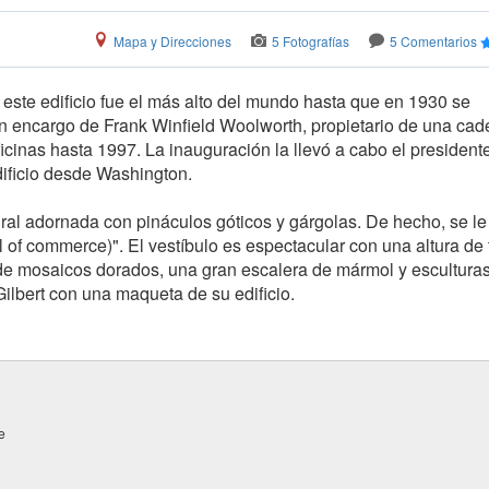
Mapa y Direcciones
5 Fotografías
5 Comentarios
este edificio fue el más alto del mundo hasta que en 1930 se
e un encargo de Frank Winfield Woolworth, propietario de una ca
cinas hasta 1997. La inauguración la llevó a cabo el president
ificio desde Washington.
dral adornada con pináculos góticos y gárgolas. De hecho, se le
 of commerce)". El vestíbulo es espectacular con una altura de 
a de mosaicos dorados, una gran escalera de mármol y escultura
lbert con una maqueta de su edificio.
e