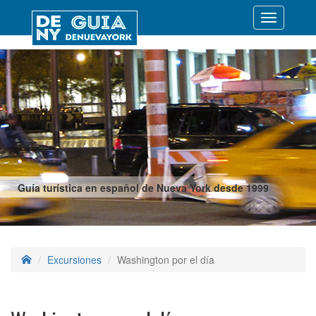
Desplegar
navegació
Guía turística en español de Nueva York desde 1999
Excursiones
Washington por el día