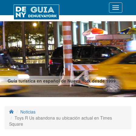
Desplegar
navegació
Guía turística en español de Nueva York desde 1999
Noticias
Toys R Us abandona su ubicación actual en Times
Square