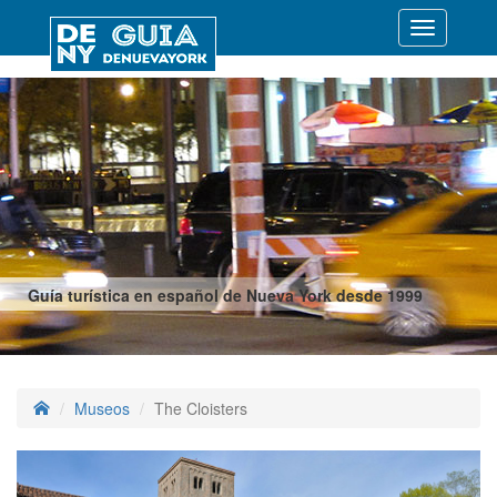
Desplegar
navegació
Guía turística en español de Nueva York desde 1999
Museos
The Cloisters