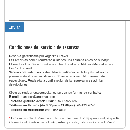
Condiciones del servicio de reservas
Reserva garantizada por ArgeNYC Travel
Las reservas deben realizarse al menos una semana antes de su viaje.
El voucher le será entregado en su hotel dentro de Midtown Manhattan o a
través de e-mail.
Si reservó tickets para teatro deberán retirarlos en la taquilla del teatro
presentando el boucher al menos 30 minutos antes del comienzo del
espectáculo. Realizada la confirmación de la reserva no se admiten
devoluciones.
Si desea realizar una consulta, estas son las formas de contacto:
manager@argenyc.com
E-mail:
1-877-2522 692
Teléfono gratuito desde USA:
91-123 9057
Teléfono en España (de 3:00pm a 11:00pm):
0351-568 0505
Teléfono en Argentina:
*
Introduzca sólo el número de teléfono o fax con el prefijo provincial, sin prefijo
internacional ni indicativo del país, salvo que éste, esté incluido en el número.