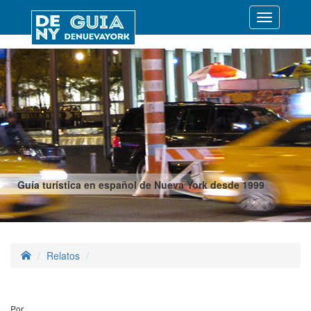
Desplegar
navegació
Guía turística en español de Nueva York desde 1999
Relatos
Por