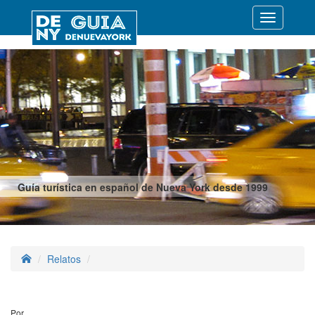
Desplegar
navegació
Guía turística en español de Nueva York desde 1999
Relatos
Por