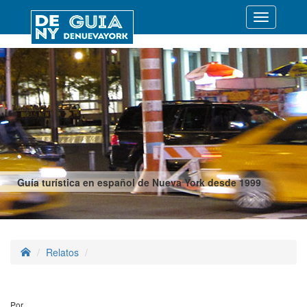
Desplegar
navegació
Guía turística en español de Nueva York desde 1999
Relatos
Por