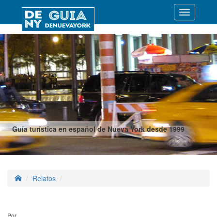
Desplegar
navegació
Guía turística en español de Nueva York desde 1999
Relatos
Por