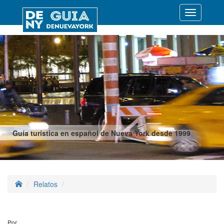
Desplegar
navegació
Guía turística en español de Nueva York desde 1999
Relatos
Por