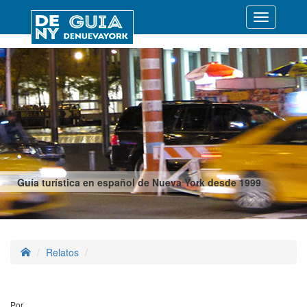
Desplegar
navegació
Guía turística en español de Nueva York desde 1999
Relatos
Por