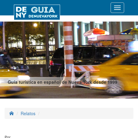
Desplegar
navegació
Guía turística en español de Nueva York desde 1999
Relatos
Por