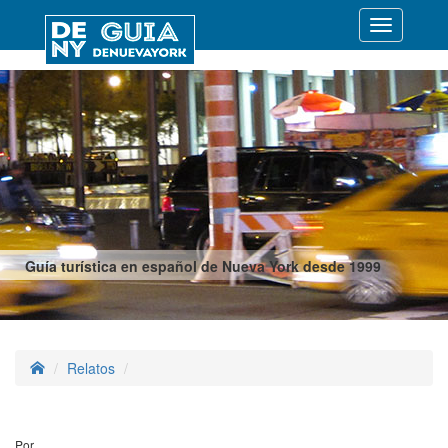
Desplegar
navegació
Guía turística en español de Nueva York desde 1999
Relatos
Por