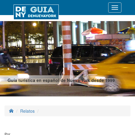
Desplegar
navegació
Guía turística en español de Nueva York desde 1999
Relatos
Por