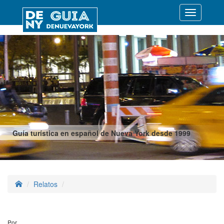
Desplegar
navegació
Guía turística en español de Nueva York desde 1999
Relatos
Por