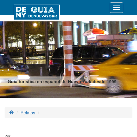
Desplegar
navegació
Guía turística en español de Nueva York desde 1999
Relatos
Por