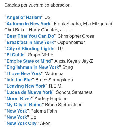
Gracias por vuestra colaboración.
"
Angel of Harlem
"
U2
"
Autumn In New York
"
Frank Sinatra, Ella Fitzgerald,
Chet Baker, Harry Connick, Jr., …
"
Best That You Can Do
"
Christopher Cross
"
Breakfast in New York
"
Oppenheimer
"
City of Blinding Lights
"
U2
"
El Cable
"
Grupo Niche
"
Empire State of Mind
"
Alicia Keys y Jay-Z
"
Englishman in New York
"
Sting
"
I Love New York
"
Madonna
"
Into the Fire
"
Bruce Springsteen
"
Leaving New York
"
R.E.M.
"
Luces de Nueva York
"
Sonora Santanera
"
Moon River
"
Audrey Hepburn
"
My City of Ruins
"
Bruce Springsteen
"
New York
"
Paloma Faith
"
New York
"
U2
"
New York City
"
Akon