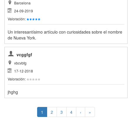
Barcelona
24-09-2019
Valoración:
Un interesantísimo artículo con curiosidades sobre el nombre
de Nueva York.
vcggfgf
vbcvbfg
17-12-2018
Valoración:
jhghg
1
2
3
4
›
»