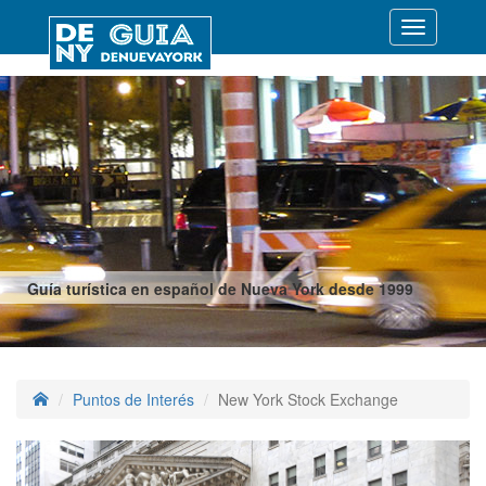
Desplegar
navegació
Guía turística en español de Nueva York desde 1999
Puntos de Interés
New York Stock Exchange