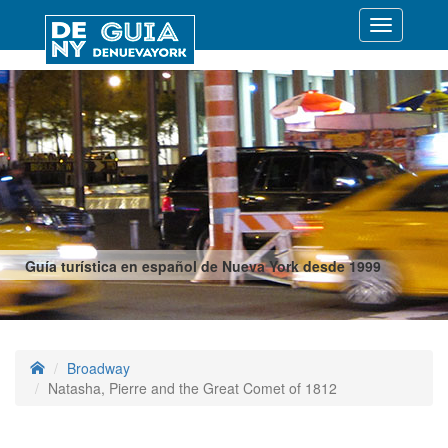
Desplegar
navegació
Guía turística en español de Nueva York desde 1999
Broadway
Natasha, Pierre and the Great Comet of 1812