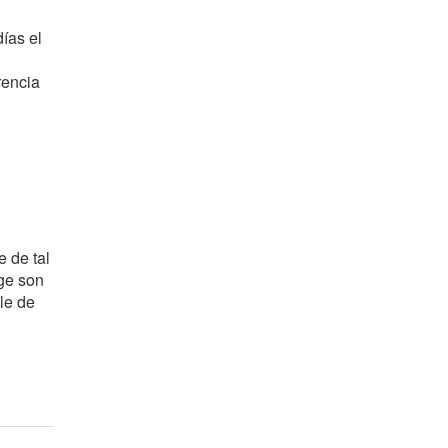
ías el
rencia
 de tal
ge son
le de