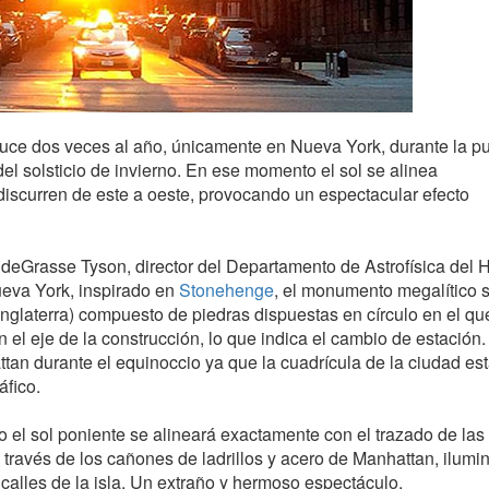
ce dos veces al año, únicamente en Nueva York, durante la p
l del solsticio de invierno. En ese momento el sol se alinea
discurren de este a oeste, provocando un espectacular efecto
 deGrasse Tyson, director del Departamento de Astrofísica del
ueva York, inspirado en
Stonehenge
, el monumento megalítico 
nglaterra) compuesto de piedras dispuestas en círculo en el qu
on el eje de la construcción, lo que indica el cambio de estación.
tan durante el equinoccio ya que la cuadrícula de la ciudad es
áfico.
 el sol poniente se alineará exactamente con el trazado de las 
a través de los cañones de ladrillos y acero de Manhattan, ilum
calles de la isla. Un extraño y hermoso espectáculo.