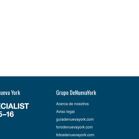
Nueva York
Grupo DeNuevaYork
Acerca de nosotros
Aviso legal
guiadenuevayork.com
forodenuevayork.com
fotosdenuevayork.com