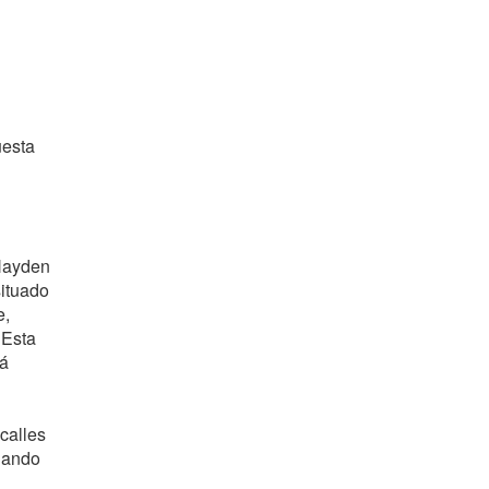
uesta
 Hayden
situado
e,
 Esta
tá
calles
inando