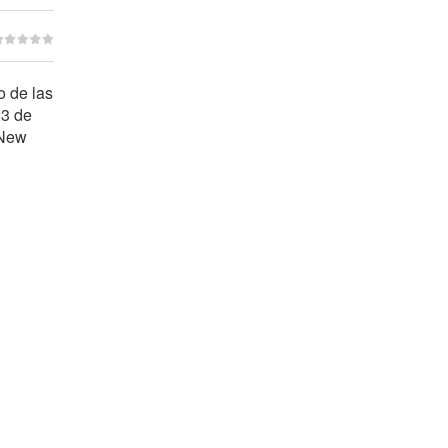
o de las
23 de
 New