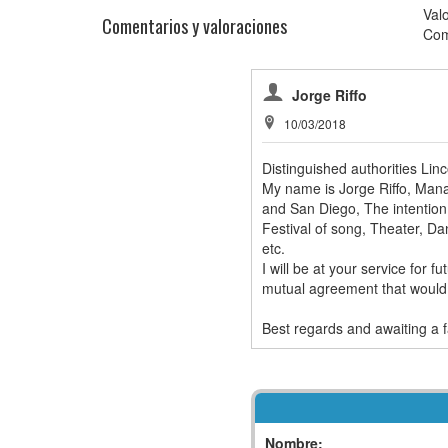
Val
Comentarios y valoraciones
Com
Jorge Riffo
10/03/2018
Distinguished authorities Lin
My name is Jorge Riffo, Mana
and San Diego, The intention 
Festival of song, Theater, Dan
etc.
I will be at your service for 
mutual agreement that would 
Best regards and awaiting a f
Nombre: