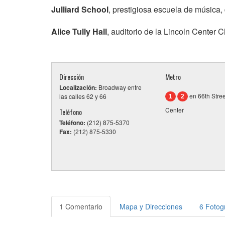
Julliard School
, prestigiosa escuela de música, 
Alice Tully Hall
, auditorio de la Lincoln Center
Dirección
Metro
Localización:
Broadway entre
en 66th Stree
las calles 62 y 66
1
2
Center
Teléfono
Teléfono:
(212) 875-5370
Fax:
(212) 875-5330
1 Comentario
Mapa y Direcciones
6 Fotog