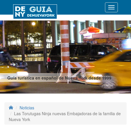
Desplegar
navegació
Guía turística en español de Nueva York desde 1999
Noticias
Las Torutugas Ninja nuevas Embajadoras de la familia de
Nueva York