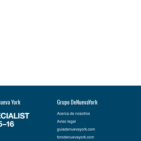
Nueva York
Grupo DeNuevaYork
Acerca de nosotros
Aviso legal
guiadenuevayork.com
forodenuevayork.com