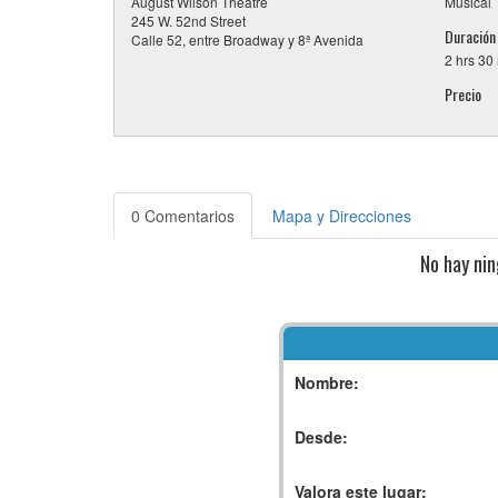
August Wilson Theatre
Musical
245 W. 52nd Street
Duración
Calle 52, entre Broadway y 8ª Avenida
2 hrs 30
Precio
0 Comentarios
Mapa y Direcciones
No hay ni
Nombre:
Desde:
Valora este lugar: