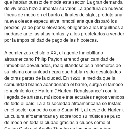
que habían puesto de moda este sector. La gran demanda
de vivienda hizo aumentar su valor. La apertura de nuevas
líneas de metro en el barrio a finales de siglo, produjo una
nueva oleada especulativa inmobiliaria que disparó los
precios, ya de por sí elevados, obligando a los inquilinos a
mudarse ante las altas rentas, y a los propietarios a vender
por la imposibilidad de pago de las hipotecas.
A comienzos del siglo XX, el agente inmobiliario
afroamericano Philip Payton arrendó gran cantidad de
inmuebles devaluados, realquilándoselos a miembros de
su misma comunidad negra que habían sido desalojados
de otras partes de la ciudad. En 1920, a medida que la
comunidad blanca abandonaba el barrio, surgía el famoso
renacimiento de Harlem ("Harlem Renaissance") con la
llegada de artistas, músicos e intelectuales negros venidos
de todo el país. La alta sociedad afroamericana se instaló
en el sector conocido como Sugar Hill, al oeste de Harlem.
La cultura afroamericana y sobre todo su música se puso
de moda en toda la ciudad gracias a clubes como el
Cotton Club o el Apollo Theatre en los que actuaban