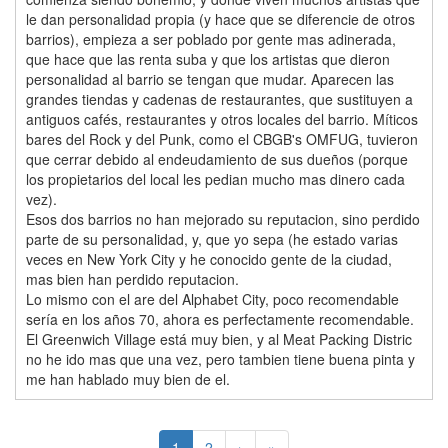
le dan personalidad propia (y hace que se diferencie de otros
barrios), empieza a ser poblado por gente mas adinerada,
que hace que las renta suba y que los artistas que dieron
personalidad al barrio se tengan que mudar. Aparecen las
grandes tiendas y cadenas de restaurantes, que sustituyen a
antiguos cafés, restaurantes y otros locales del barrio. Míticos
bares del Rock y del Punk, como el CBGB's OMFUG, tuvieron
que cerrar debido al endeudamiento de sus dueños (porque
los propietarios del local les pedian mucho mas dinero cada
vez).
Esos dos barrios no han mejorado su reputacion, sino perdido
parte de su personalidad, y, que yo sepa (he estado varias
veces en New York City y he conocido gente de la ciudad,
mas bien han perdido reputacion.
Lo mismo con el are del Alphabet City, poco recomendable
sería en los años 70, ahora es perfectamente recomendable.
El Greenwich Village está muy bien, y al Meat Packing Distric
no he ido mas que una vez, pero tambien tiene buena pinta y
me han hablado muy bien de el.
1
2
›
»