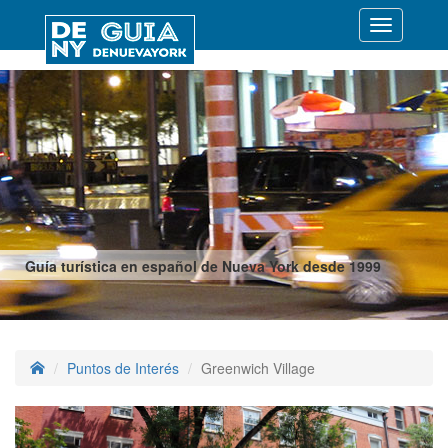
Desplegar
navegació
Guía turística en español de Nueva York desde 1999
Puntos de Interés
Greenwich Village