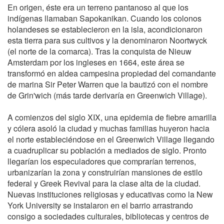
En origen, éste era un terreno pantanoso al que los
indígenas llamaban Sapokanikan. Cuando los colonos
holandeses se establecieron en la isla, acondicionaron
esta tierra para sus cultivos y la denominaron Noortwyck
(el norte de la comarca). Tras la conquista de Nieuw
Amsterdam por los ingleses en 1664, este área se
transformó en aldea campesina propiedad del comandante
de marina Sir Peter Warren que la bautizó con el nombre
de Grin'wich (más tarde derivaría en Greenwich Village).
A comienzos del siglo XIX, una epidemia de fiebre amarilla
y cólera asoló la ciudad y muchas familias huyeron hacia
el norte estableciéndose en el Greenwich Village llegando
a cuadruplicar su población a mediados de siglo. Pronto
llegarían los especuladores que comprarían terrenos,
urbanizarían la zona y construirían mansiones de estilo
federal y Greek Revival para la clase alta de la ciudad.
Nuevas instituciones religiosas y educativas como la New
York University se instalaron en el barrio arrastrando
consigo a sociedades culturales, bibliotecas y centros de