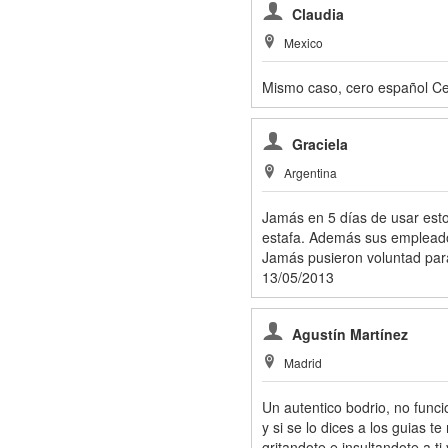
Claudia
Mexico
Mismo caso, cero español Ce
Graciela
Argentina
Jamás en 5 días de usar est
estafa. Además sus emplead
Jamás pusieron voluntad para
13/05/2013
Agustín Martínez
Madrid
Un autentico bodrio, no func
y si se lo dices a los guias 
gritandote e insultandote a ti