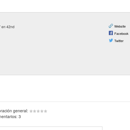
Website
 7 en 42nd
Facebook
Twitter
oración general:
entarios: 3