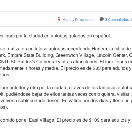
Mapa y Direcciones
3 Comentarios
es tours por la ciudad en autobús guiados en español.
 se realiza en un lujoso autobús recorriendo Harlem, la milla de
rk, Empire State Building, Greenwich Village, Lincoln Center, 
NU, St. Patrick's Cathedral y otras atracciones. El tour tienes 
madamente 4 horas y media. El precio es de $83 para adultos y
años).
ur anterior y otro por la ciudad a través de los famosos autob
f, pudiéndose bajar de ellos tantas veces como quiera, visitar 
volver a subir cuando desee. Es válido por dos días y tiene un 
os).
ecorrido por el East Village. El precio es de $109 para adultos y