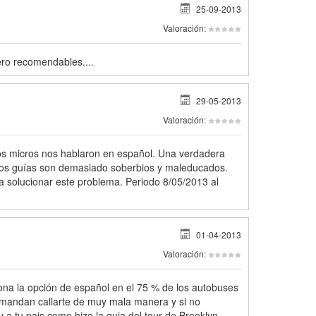
25-09-2013
Valoración:
ro recomendables....
29-05-2013
Valoración:
os micros nos hablaron en español. Una verdadera
os guías son demasiado soberbios y maleducados.
 solucionar este problema. Periodo 8/05/2013 al
01-04-2013
Valoración:
iona la opción de español en el 75 % de los autobuses
te mandan callarte de muy mala manera y si no
 y a tu pais como hizo la guia del tour de Brooklyn