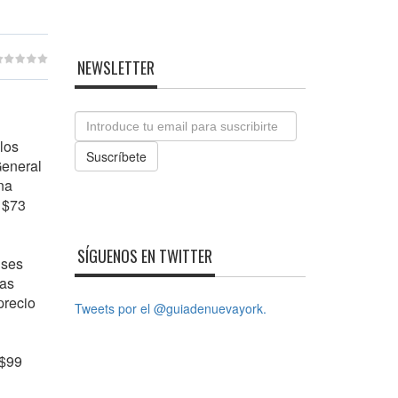
NEWSLETTER
Email
 los
Suscríbete
General
una
 $73
SÍGUENOS EN TWITTER
uses
las
precio
Tweets por el @guiadenuevayork.
 $99