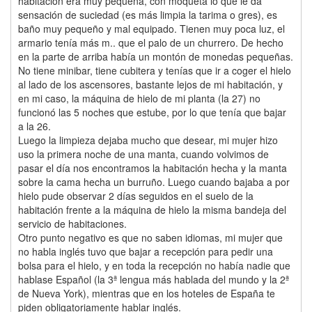
habitación era muy pequeña, con moqueta lo que le da
sensación de suciedad (es más limpia la tarima o gres), es
baño muy pequeño y mal equipado. Tienen muy poca luz, el
armario tenía más m.. que el palo de un churrero. De hecho
en la parte de arriba había un montón de monedas pequeñas.
No tiene minibar, tiene cubitera y tenías que ir a coger el hielo
al lado de los ascensores, bastante lejos de mi habitación, y
en mi caso, la máquina de hielo de mi planta (la 27) no
funcionó las 5 noches que estube, por lo que tenía que bajar
a la 26.
Luego la limpieza dejaba mucho que desear, mi mujer hizo
uso la primera noche de una manta, cuando volvimos de
pasar el día nos encontramos la habitación hecha y la manta
sobre la cama hecha un burruño. Luego cuando bajaba a por
hielo pude observar 2 días seguidos en el suelo de la
habitación frente a la máquina de hielo la misma bandeja del
servicio de habitaciones.
Otro punto negativo es que no saben idiomas, mi mujer que
no habla inglés tuvo que bajar a recepción para pedir una
bolsa para el hielo, y en toda la recepción no había nadie que
hablase Español (la 3ª lengua más hablada del mundo y la 2ª
de Nueva York), mientras que en los hoteles de España te
piden obligatoriamente hablar inglés.