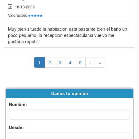
18-10-2009
Valoración:
Muy bien situado la habitacion esta bastante bien el baño un
poco pequeño, la recepcion espectacular,si vuelvo me
gustaria repetir.
1
2
3
4
5
›
»
Danos tu opinión
Nombre:
Desde: