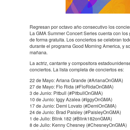
Regresan por octavo año consecutivo los concie
La GMA Summer Concert Series cuenta con los g
de forma gratuita. Los conciertos se celebran to
durante el programa Good Morning America, y son
mañana.
La actriz, cantante y compositora estadounidens
conciertos. La lista completa de conciertos es:
22 de Mayo: Ariana Grande (#ArianaOnGMA)
27 de Mayo: Flo Rida (#FloRidaOnGMA)
3 de Junio: Pitbull (#PitbullOnGMA)
10 de Junio: Iggy Azalea (#IggyOnGMA)
17 de Junio: Demi Lovato (#DemiOnGMA)
24 de Junio: Brad Paisley (#PaisleyOnGMA)
1 de Julio: Blink 182 (#Blink182onGMA)
8 de Julio: Kenny Chesney (#ChesneyOnGMA)