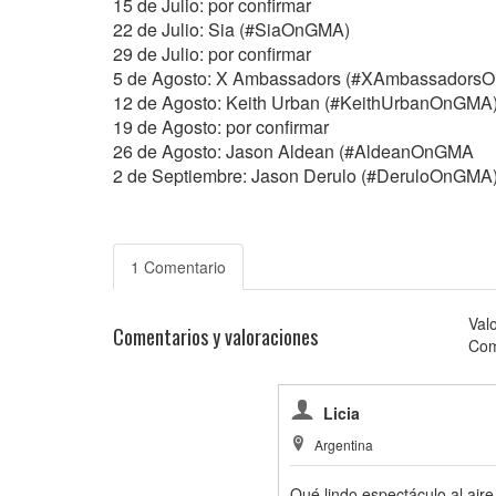
15 de Julio: por confirmar
22 de Julio: Sia (#SiaOnGMA)
29 de Julio: por confirmar
5 de Agosto: X Ambassadors (#XAmbassadors
12 de Agosto: Keith Urban (#KeithUrbanOnGMA
19 de Agosto: por confirmar
26 de Agosto: Jason Aldean (#AldeanOnGMA
2 de Septiembre: Jason Derulo (#DeruloOnGMA
1 Comentario
Val
Comentarios y valoraciones
Com
Licia
Argentina
Qué lindo espectáculo al aire l