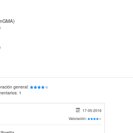
OnGMA)
)
)
oración general:
entarios: 1
17-05-2016
Valoración:
ibretita