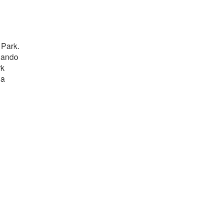
 Park.
uando
rk
la